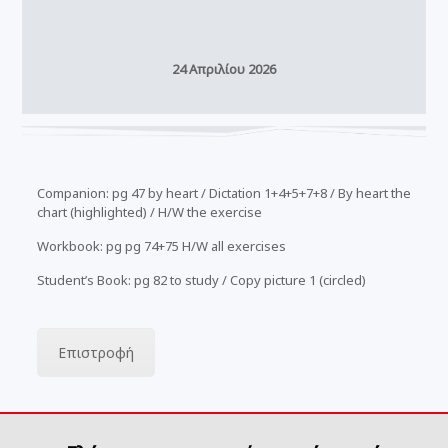
24 Απριλίου 2026
Companion: pg 47 by heart / Dictation 1+4+5+7+8 / By heart the
chart (highlighted) / H/W the exercise
Workbook: pg pg 74+75 H/W all exercises
Student’s Book: pg 82 to study / Copy picture 1 (circled)
Επιστροφή