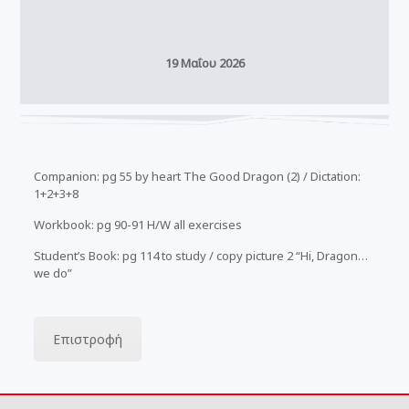
19 Μαΐου 2026
Companion: pg 55 by heart The Good Dragon (2) / Dictation:
1+2+3+8
Workbook: pg 90-91 H/W all exercises
Student’s Book: pg 114 to study / copy picture 2 “Hi, Dragon…
we do”
Επιστροφή