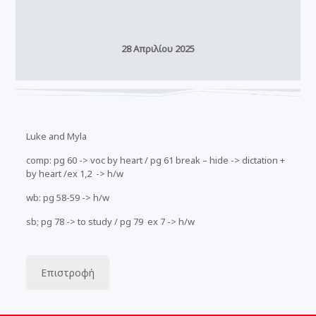
28 Απριλίου 2025
Luke and Myla
comp: pg 60 -> voc by heart / pg 61 break – hide -> dictation +
by heart /ex 1,2 -> h/w
wb: pg 58-59 -> h/w
sb; pg 78 -> to study / pg 79 ex 7 -> h/w
Επιστροφή