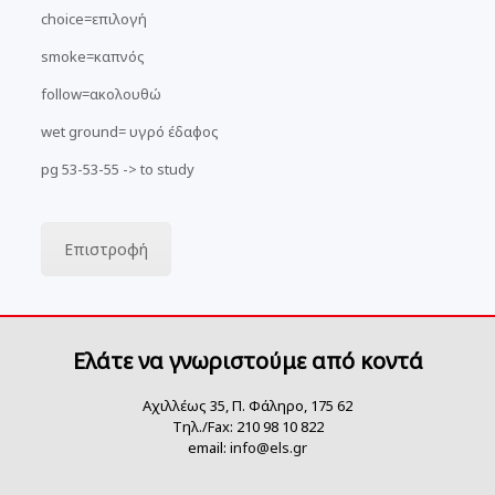
choice=επιλογή
smoke=καπνός
follow=ακολουθώ
wet ground= υγρό έδαφος
pg 53-53-55 -> to study
Επιστροφή
Ελάτε να γνωριστούμε από κοντά
Αχιλλέως 35, Π. Φάληρο, 175 62
Τηλ./Fax: 210 98 10 822
email:
info@els.gr