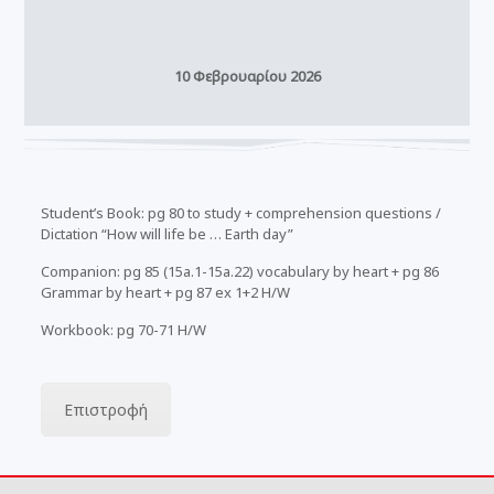
10 Φεβρουαρίου 2026
Student’s Book: pg 80 to study + comprehension questions /
Dictation “How will life be … Earth day”
Companion: pg 85 (15a.1-15a.22) vocabulary by heart + pg 86
Grammar by heart + pg 87 ex 1+2 H/W
Workbook: pg 70-71 H/W
Επιστροφή