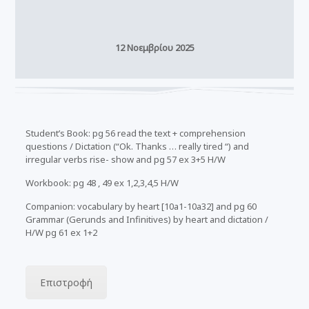
12 Νοεμβρίου 2025
Student’s Book: pg 56 read the text + comprehension
questions / Dictation (“Ok. Thanks … really tired “) and
irregular verbs rise- show and pg 57 ex 3+5 H/W
Workbook: pg 48 , 49 ex 1,2,3,4,5 H/W
Companion: vocabulary by heart [10a1-10a32] and pg 60
Grammar (Gerunds and Infinitives) by heart and dictation /
H/W pg 61 ex 1+2
Επιστροφή