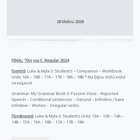
26 Μαΐου 2026
FINAL:
Ύλη
για
C. Regular 2024
Γραπτά
: Luke & Myla 3: Student’s – Companion – Workbook :
Units 16A – 16B – 17A – 17B – 18A – 18B * Να ξέρω πολύ καλά
τα κείμενα!
Grammar: My Grammar Book 3: Passive Voice – Reported
Speech – Conditional sentences – Gerund – Infinitive / bare
infinitive – Wishes – Irregular verbs.
Προφορικά
: Luke & Myla 3: Student’s Units 13A – 13B – 14A –
14B – 15A – 16A – 16B – 17A – 17B – 18A