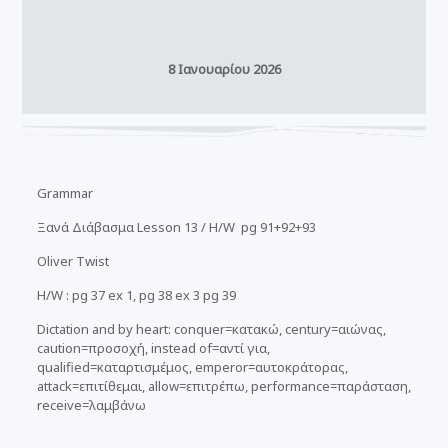
8 Ιανουαρίου 2026
Grammar
Ξανά Διάβασμα Lesson 13 / H/W pg 91+92+93
Oliver Twist
H/W : pg 37 ex 1, pg 38 ex 3 pg 39
Dictation and by heart: conquer=κατακώ, century=αιώνας,
caution=προσοχή, instead of=αντί για,
qualified=καταρτισμέμος, emperor=αυτοκράτορας,
attack=επιτίθεμαι, allow=επιτρέπω, performance=παράσταση,
receive=λαμβάνω