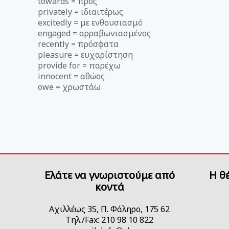
towards = προς
privately = ιδιαιτέρως
excitedly = με ενθουσιασμό
engaged = αρραβωνιασμένος
recently = πρόσφατα
pleasure = ευχαρίστηση
provide for = παρέχω
innocent = αθώος
owe = χρωστάω
Ελάτε να γνωριστούμε από
H θ
κοντά
Αχιλλέως 35, Π. Φάληρο, 175 62
Τηλ./Fax: 210 98 10 822