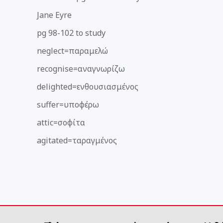
Jane Eyre
pg 98-102 to study
neglect=παραμελώ
recognise=αναγνωρίζω
delighted=ενθουσιασμένος
suffer=υποφέρω
attic=σοφίτα
agitated=ταραγμένος