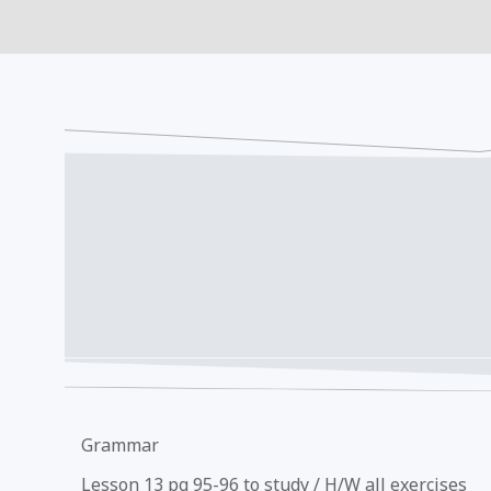
Grammar
Lesson 13 pg 95-96 to study / H/W all exercises